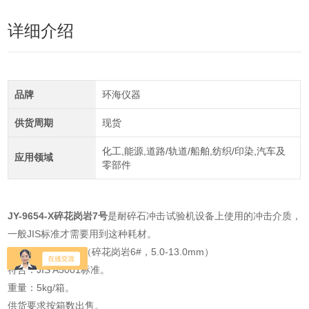
详细介绍
品牌
环海仪器
供货周期
现货
化工,能源,道路/轨道/船舶,纺织/印染,汽车及
应用领域
零部件
JY-9654-X碎花岗岩7号
是耐碎石冲击试验机设备上使用的冲击介质，
一般JIS标准才需要用到这种耗材。
型号：JY-9653-X（碎花岗岩6#，5.0-13.0mm）
符合：JIS A5001标准。
重量：5kg/箱。
供货要求按箱数出售。