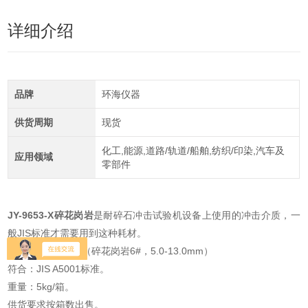
详细介绍
品牌
环海仪器
供货周期
现货
化工,能源,道路/轨道/船舶,纺织/印染,汽车及
应用领域
零部件
JY-9653-X碎花岗岩
是耐碎石冲击试验机设备上使用的冲击介质，一
般JIS标准才需要用到这种耗材。
型号：JY-9653-X（碎花岗岩6#，5.0-13.0mm）
符合：JIS A5001标准。
重量：5kg/箱。
供货要求按箱数出售。