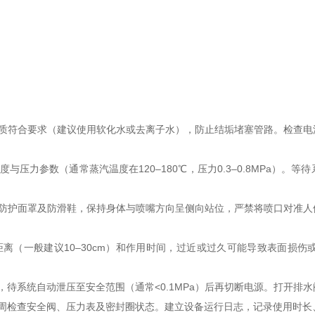
符合要求（建议使用软化水或去离子水），防止结垢堵塞管路。检查电
力参数（通常蒸汽温度在120–180℃，压力0.3–0.8MPa）。
护面罩及防滑鞋，保持身体与喷嘴方向呈侧向站位，严禁将喷口对准人
（一般建议10–30cm）和作用时间，过近或过久可能导致表面损伤
系统自动泄压至安全范围（通常<0.1MPa）后再切断电源。打开排
检查安全阀、压力表及密封圈状态。建立设备运行日志，记录使用时长