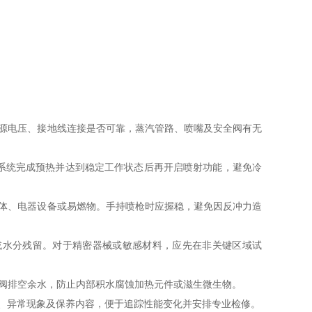
源电压、接地线连接是否可靠，蒸汽管路、喷嘴及安全阀有无
等待系统完成预热并达到稳定工作状态后再开启喷射功能，避免冷
体、电器设备或易燃物。手持喷枪时应握稳，避免因反冲力造
或水分残留。对于精密器械或敏感材料，应先在非关键区域试
水阀排空余水，防止内部积水腐蚀加热元件或滋生微生物。
、异常现象及保养内容，便于追踪性能变化并安排专业检修。