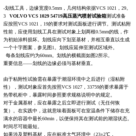
-划线工具，边缘宽度0.5mm，几何结构依据VCS 1021，29。
3
VOLVO VCS 1029 54719高压蒸汽喷射试验箱
测试准备
应按照
VCS 1021，19的要求对测试面板进行调节。测试粘附
性前，应使用划线工具在测试对象上划两根0.5mm的线，作
为初始涂料损坏。划线应向下划至基材，并相互垂直以生成
一个十字图案，参见图1。划线应延伸至测试区域外。
每条划线应约为
60mm。划线的横截面如图2所示。
重要信息
——划线的边缘必须与基材垂直。
由于粘附性试验需在暴露于潮湿环境中之后进行（湿粘附
性），测试对象应首先按照
VCS 1027，33759的要求暴露于
热带机柜中，暴露时间参照要求规格说明中的规定。
对于金属基材，应在暴露之后立即进行测试（无任何恢
复）。在实践中，这就意味着面板可在室温条件下储存在充
满水的容器中最长
60min，以便保持其在测试前的潮湿状态。
时间尽可能最短。
如果涉及塑料基材，应在标准大气环境中（
23±2℃，