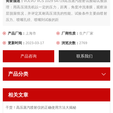
简要描述：
VOLVO VCS 1029 54719高压蒸汽喷射试验箱试验原
理：用高压清洗机以一定的压力，距离，角度冲洗漆膜，观察涂
层脱落情况，并评定其耐高压清洗的性能。试验条件主要由喷射
压力、喷嘴孔径、喷嘴到试板的距
离、水流喷射到试板上的角度、水温、水流量、喷射时间、试板
往复频率及试板表
产品厂地：
上海市
厂商性质：
生产厂家
面划线等组成。
更新时间：
2023-03-17
浏览次数：
2769
产品咨询
联系我们
产品分类
相关文章
干货！高压蒸汽喷射仪的正确使用方法大揭秘