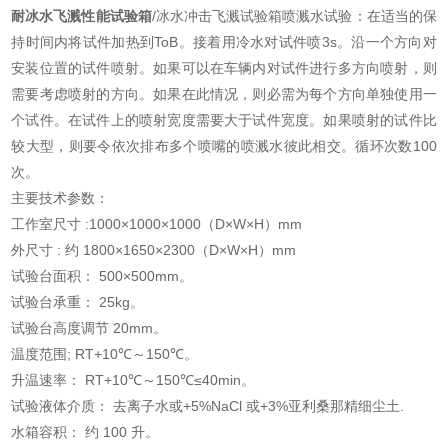
耐冰水飞溅性能试验箱
/冰水冲击飞溅试验箱喷溅水试验：在适当的保
持时间内将试件加热到ToB。接着用冷水对试件喷3s。沿一个方向对
安装位置的试件喷射。如果可以在车辆内对试件进行多方向喷射，则
需要考虑喷射的方向。如果在此情况，则必需为每个方向单独使用一
个试件。在试件上的喷射宽度需要大于试件宽度。如果喷射的试件比
较大型，则要令依次排布多个喷嘴的喷溅水彼此相交。循环次数100
次。
主要技术参数：
工作室尺寸 :1000×1000×1000（D×W×H）mm
外尺寸 : 约 1800×1650×2300（D×W×H）mm
试验台面积： 500×500mm。
试验台承重： 25kg。
试验台高度调节 20mm。
温度范围; RT+10℃～150℃。
升温速率： RT+10℃～150℃≤40min。
试验液体介质： 去离子水或+5%NaCl 或+3%亚利桑那精细尘土.
水箱容积： 约 100 升。