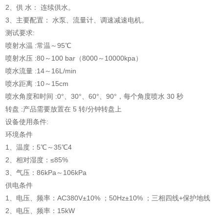
2、供 水： 连续供水。
3、主要配置： 水泵、流量计、调速减速电机。
测试要求
:
喷射水温 :常温～95℃
喷射水压 :80～100 bar（8000～10000kpa）
喷水流量 :14～16L/min
喷水距离 :10～15cm
喷水角度和时间 :0°、30°、60°、90°，每个角度喷水 30 秒
转盘 :产品需要放置在 5 转/分钟转盘上
设备使用条件:
环境条件
1、温度：5℃～35℃4
2、相对湿度：≤85%
3、气压：86kPa～106kPa
供电条件
1、电压、频率：AC380V±10% ；50Hz±10% ；三相四线+保护地线
2、电压、频率：15kW