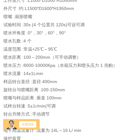
工作室尺寸 :L1000*D1000*H1000mm
外尺寸 :约 L1500*D1600*H1950mm
喷嘴 :扇形喷嘴
试验时间 :30s (4 个位置共 120s)可设可调
喷水环角度 :0°，30°，60°，90°
喷水孔数 :4 个
温度范围 :常温+25℃～95℃
喷水距离 :100～200mm（可手动调整）
喷水压力 :8000-10000Kpa（水箱压力和喷头压力 1 兆帕）
喷水流量 :14±1Lmin
样品转台直径 :直径 400mm
旋转台与喷嘴距离 :100-150mm
喷嘴与样品距离 :垂直 100mm
试样台转速 :5±1r/min(可调
转台升降方式 :手动调节
试样台承重 :15kg
电子高温流量计 :流量为 14L～16 L/ min
保护装置