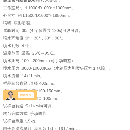
高压蒸汽喷射试验箱
技术参数：
工作室尺寸 :L1000*D1000*H1000mm
。
外尺寸 :约 L1500*D1600*H1950mm
。
喷嘴 :扇形喷嘴
。
试验时间 :30s (4 个位置共 120s)可设可调
。
喷水环角度 :0°，30°，60°，90°
。
喷水孔数 :4 个
。
温度范围 :常温+25℃～95℃
。
喷水距离 :100～200mm（可手动调整）
。
喷水压力 :8000-10000Kpa（水箱压力和喷头压力 1 兆帕）
。
喷水流量 :14±1Lmin
。
样品转台直径 :直径 400mm
。
旋转台与喷嘴距离 :100-150mm
。
喷嘴与样品距离 :垂直 100mm
。
试样台转速 :5±1r/min(可调
。
转台升降方式 :手动调节
。
试样台承重 :15kg
。
电子高温流量计 :流量为 14L～16 L/ min
。